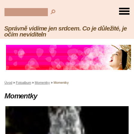
Správně vidíme jen srdcem. Co je důležité, je
očím neviditeln
Úvod
»
Fotoalbum
»
Momentky
»
Momentky
Momentky