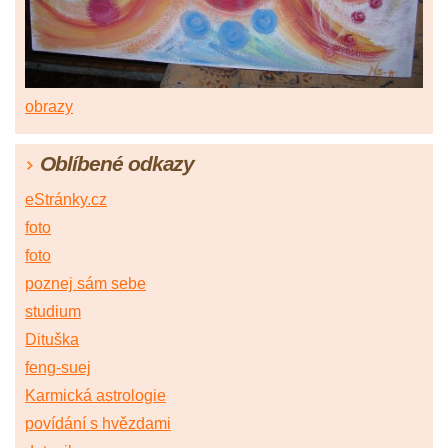
obrazy
Oblíbené odkazy
eStránky.cz
foto
foto
poznej sám sebe
studium
Dituška
feng-suej
Karmická astrologie
povídání s hvězdami