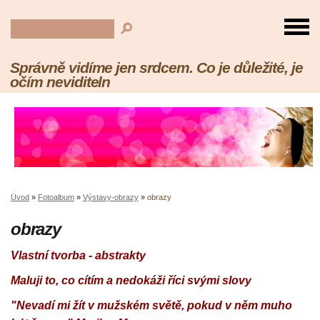
Správně vidíme jen srdcem. Co je důležité, je
očím neviditeln
Úvod
»
Fotoalbum
»
Výstavy-obrazy
»
obrazy
obrazy
Vlastní tvorba - abstrakty
Maluji to, co cítím a nedokáži říci svými slovy
"Nevadí mi žít v mužském světě, pokud v něm muho