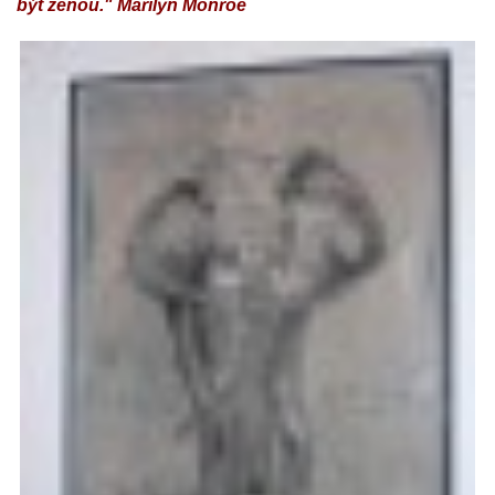
být ženou." Marilyn Monroe