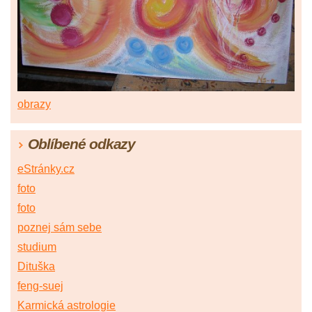
obrazy
Oblíbené odkazy
eStránky.cz
foto
foto
poznej sám sebe
studium
Dituška
feng-suej
Karmická astrologie