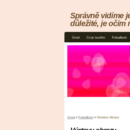
Správně vidíme j
důležité, je očím 
Úvod
Co je nového
Fotoalbum
Úvod
»
Fotoalbum
»
Výstavy-obrazy