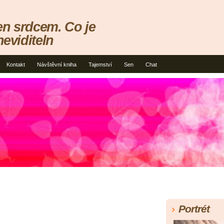
en srdcem. Co je
neviditeln
Kontakt
Návštěvní kniha
Tajemství
Sen
Chat
Portrét