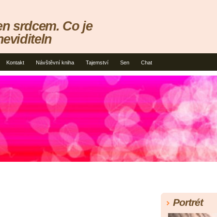
en srdcem. Co je
neviditeln
Kontakt
Návštěvní kniha
Tajemství
Sen
Chat
Portrét