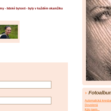
 my - lidské bytosti - byly v každém okamžiku
Fotoalbu
Automatická kresb
Dovolená
Kdo jsem...