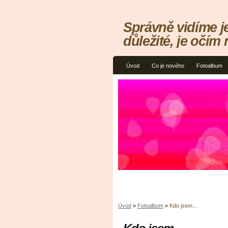
Správně vidíme j
důležité, je očím 
Úvod
Co je nového
Fotoalbum
Úvod
»
Fotoalbum
»
Kdo jsem...