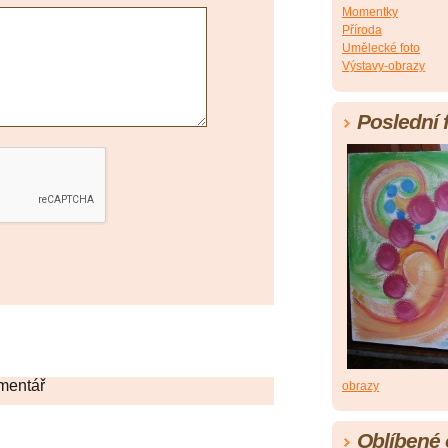
Momentky
Příroda
Umělecké foto
Výstavy-obrazy
Poslední 
mentář
obrazy
Oblíbené