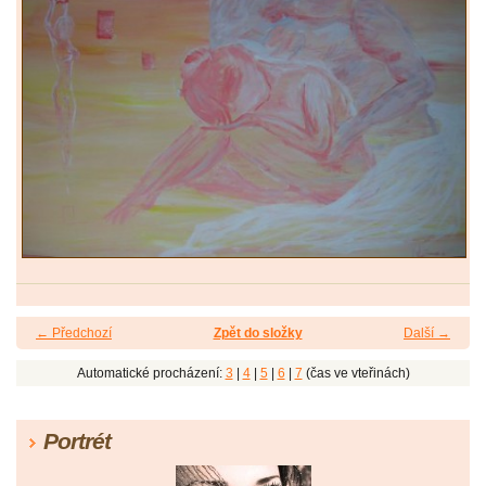
← Předchozí
Zpět do složky
Další →
Automatické procházení:
3
|
4
|
5
|
6
|
7
(čas ve vteřinách)
Portrét