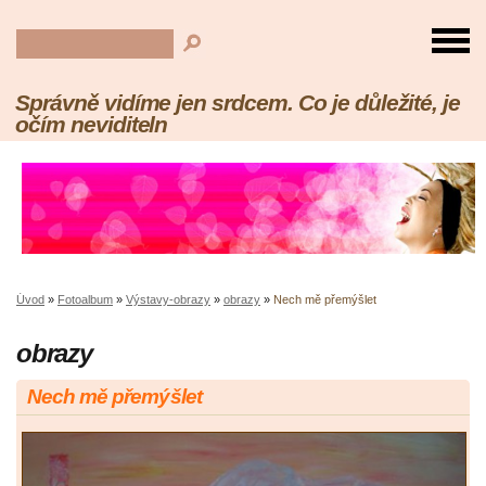
Správně vidíme jen srdcem. Co je důležité, je
očím neviditeln
Úvod
»
Fotoalbum
»
Výstavy-obrazy
»
obrazy
»
Nech mě přemýšlet
obrazy
Nech mě přemýšlet