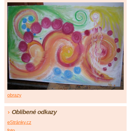
obrazy
Oblíbené odkazy
eStránky.cz
foto