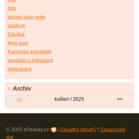
foto
poznej sám sebe
studium
Dituška
feng-suej
Karmická astrologie
povídání s hvězdami
detoxikace
Archiv
<<
květen / 2025
>>
© 2025 eStránky.cz
|
Závadný obsah?
|
Zpracování
dat