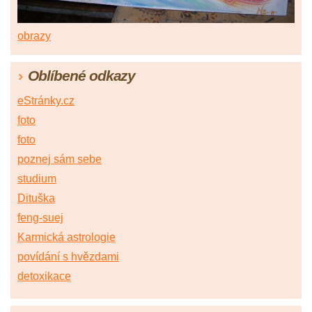
obrazy
Oblíbené odkazy
eStránky.cz
foto
foto
poznej sám sebe
studium
Dituška
feng-suej
Karmická astrologie
povídání s hvězdami
detoxikace