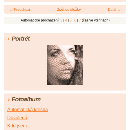
← Předchozí
Zpět do složky
Další →
Automatické procházení:
3
|
4
|
5
|
6
|
7
(čas ve vteřinách)
Portrét
Fotoalbum
Automatická kresba
Dovolená
Kdo jsem...