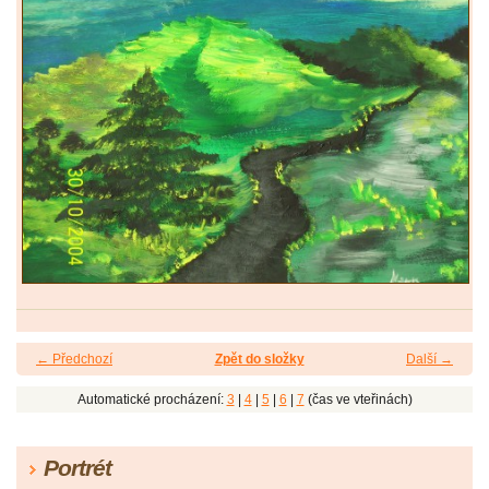
← Předchozí
Zpět do složky
Další →
Automatické procházení:
3
|
4
|
5
|
6
|
7
(čas ve vteřinách)
Portrét