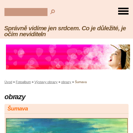
Správně vidíme jen srdcem. Co je důležité, je
očím neviditeln
Úvod
»
Fotoalbum
»
Výstavy-obrazy
»
obrazy
»
Šumava
obrazy
Šumava