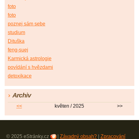
foto
foto
poznej sám sebe
studium
Dituška
feng-suej
Karmická astrologie
povídání s hvězdami
detoxikace
Archiv
<<
květen / 2025
>>
© 2025 eStránky.cz
|
Závadný obsah?
|
Zpracování