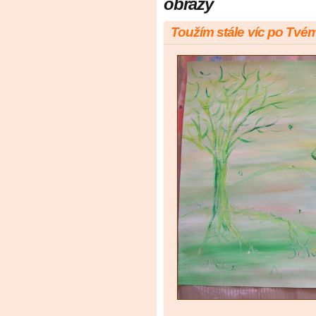
obrazy
Toužím stále víc po Tvém s