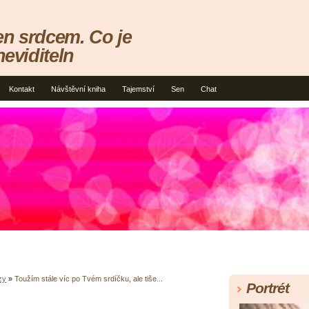
en srdcem. Co je
neviditeln
Kontakt
Návštěvní kniha
Tajemství
Sen
Chat
zy
»
Toužím stále víc po Tvém srdíčku, ale tiše...
Portrét