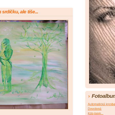
rdíčku, ale tiše...
Fotoalbu
Automatická kresb
Dovolená
Kdo jsem...