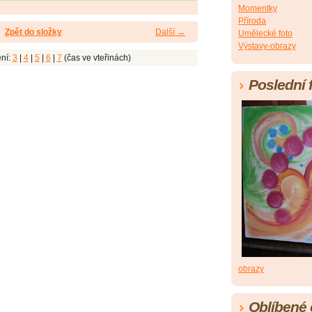
Momentky
Příroda
Zpět do složky
Další →
Umělecké foto
Výstavy-obrazy
ní:
3
|
4
|
5
|
6
|
7
(čas ve vteřinách)
Poslední 
obrazy
Oblíbené