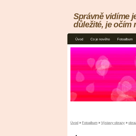
Správně vidíme j
důležité, je očím 
Úvod
Co je nového
Fotoalbum
Úvod
»
Fotoalbum
»
Výstavy-obrazy
»
obra