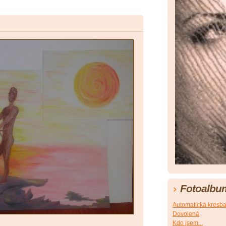
Fotoalbu
Automatická kresb
Dovolená
Kdo jsem...