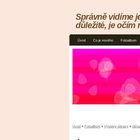
Správně vidíme j
důležité, je očím 
Úvod
Co je nového
Fotoalbum
Úvod
»
Fotoalbum
»
Výstavy-obrazy
»
obra