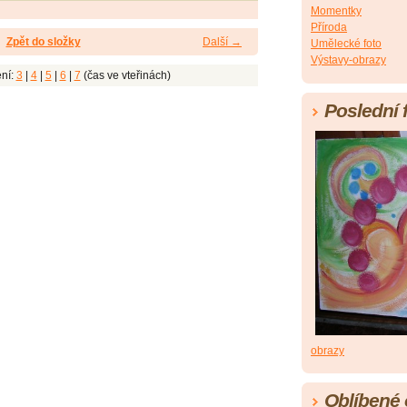
Momentky
Příroda
Zpět do složky
Další →
Umělecké foto
Výstavy-obrazy
ní:
3
|
4
|
5
|
6
|
7
(čas ve vteřinách)
Poslední 
obrazy
Oblíbené