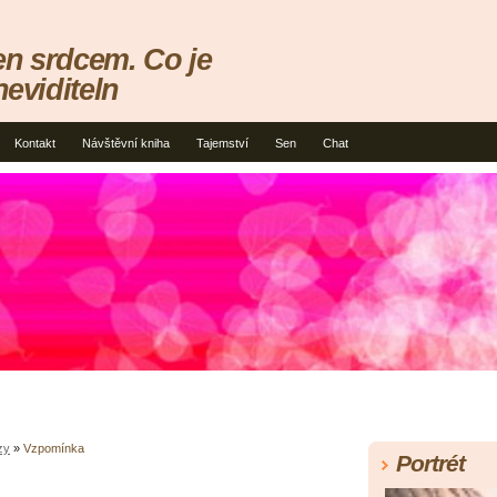
en srdcem. Co je
neviditeln
Kontakt
Návštěvní kniha
Tajemství
Sen
Chat
zy
»
Vzpomínka
Portrét