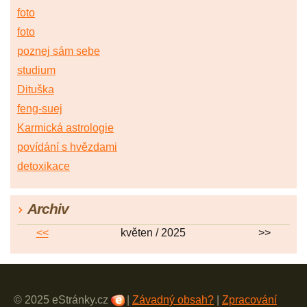
foto
foto
poznej sám sebe
studium
Dituška
feng-suej
Karmická astrologie
povídání s hvězdami
detoxikace
Archiv
<<
květen / 2025
>>
© 2025 eStránky.cz
|
Závadný obsah?
|
Zpracování