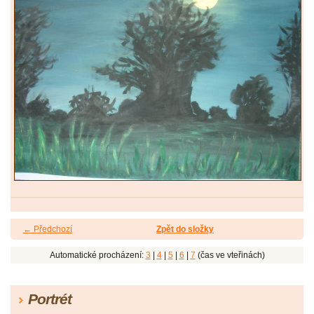
← Předchozí
Zpět do složky
Automatické procházení:
3
|
4
|
5
|
6
|
7
(čas ve vteřinách)
Portrét