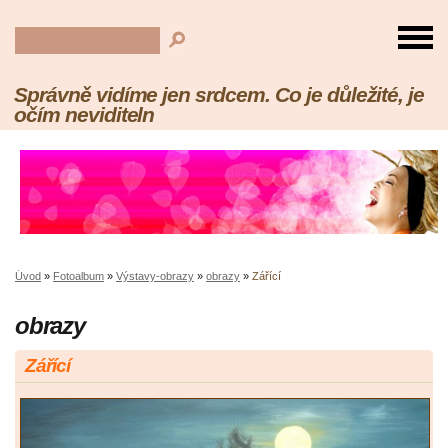
Správně vidíme jen srdcem. Co je důležité, je
očím neviditeln
Úvod
»
Fotoalbum
»
Výstavy-obrazy
»
obrazy
»
Zářící
obrazy
Zářící